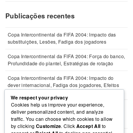
Publicações recentes
Copa Intercontinental da FIFA 2004: Impacto das
substituições, Lesões, Fadiga dos jogadores
Copa Intercontinental da FIFA 2004: Força do banco,
Profundidade do plantel, Estratégias de rotação
Copa Intercontinental da FIFA 2004: Impacto do
dever internacional, Fadiga dos jogadores, Efeitos
das viagens
We respect your privacy
Cookies help us improve your experience,
Copa Intercontinental da FIFA 2004: Decisões do
deliver personalized content, and analyze
árbitro, Chamadas controversas, Resultados dos
traffic. You can choose which cookies to allow
jogos
by clicking
Customize
. Click
Accept All
to