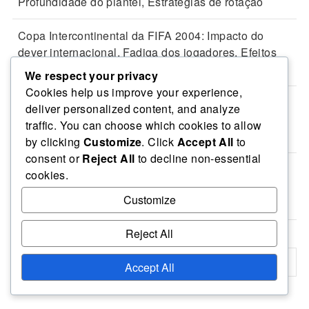
Profundidade do plantel, Estratégias de rotação
Copa Intercontinental da FIFA 2004: Impacto do
dever internacional, Fadiga dos jogadores, Efeitos
das viagens
We respect your privacy
Cookies help us improve your experience,
Copa Intercontinental da FIFA 2004: Decisões do
deliver personalized content, and analyze
árbitro, Chamadas controversas, Resultados dos
traffic. You can choose which cookies to allow
jogos
by clicking
Customize
. Click
Accept All
to
consent or
Reject All
to decline non-essential
Copa Intercontinental da FIFA 2004: Estratégias
cookies.
ofensivas, Configurações defensivas, Contra-
Customize
ataques
Reject All
Accept All